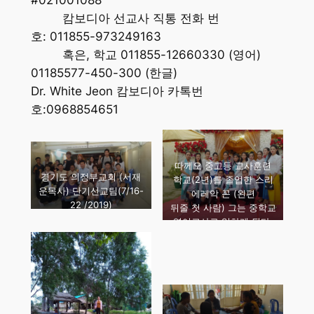
캄보디아 선교사 직통 전화 번
호: 011855-973249163
혹은, 학교 011855-12660330 (영어)
01185577-450-300 (한글)
Dr. White Jeon 캄보디아 카톡번
호:0968854651
따께오 중고등 교사훈련
경기도 의정부교회 (서재
학교(2년)를 졸업한 스리
운목사) 단기선교팀(7/16-
에레악 꼰 (왼편
22 /2019)
뒤줄 첫 사람) 그는 중학교
영어교사로 일하게 된다.