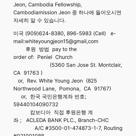
Jeon, Cambodia Fellowship,
Cambodiamission Jeon 중 하나에 들어오시면
자세히 알 수 있습니다.
미국 (909)624-8380, 896-5983 (Cell) e-
mail:whiteyoungjeon15@gmail,com
후원 방법 pay to the
order of: Peniel Church
(5360 San Jose St. Montclair,
CA 91763 )
or, Rev. White Young Jeon (825
Northwood Lane, Pomona, CA 91767)
or, 한국 국민은행계좌 번호;
59440104090732
캄보디아 직접 후원은행 계
좌 ; ACLEDA BANK PLC., Branch-CHC
A/C #3500-01-474873-1-7, Routing
#021001088