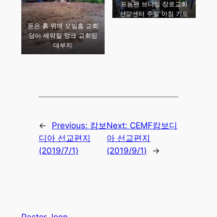
프놈팬 브니엘 장로교회
선교센터 주일 아침 기도
회
돋은 흙 위에 모빌홈 교회
당이 세워질 앙크 교회임
대부지
←
Previous:
캄보
Next:
CEMF캄보디
디아 선교편지
아 선교편지
(2019/7/1)
(2019/9/1)
→
Pastor Jeon