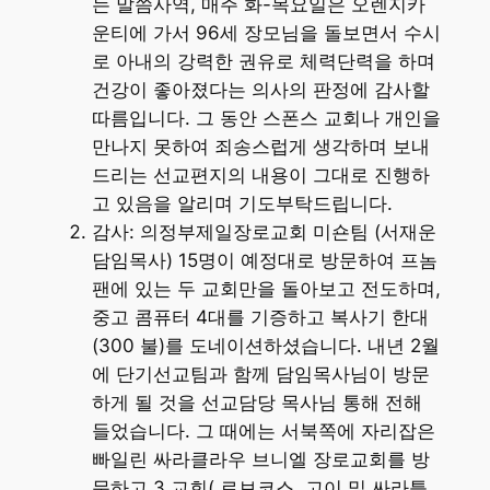
는 말씀사역, 매주 화-목요일은 오렌지카
운티에 가서 96세 장모님을 돌보면서 수시
로 아내의 강력한 권유로 체력단력을 하며
건강이 좋아졌다는 의사의 판정에 감사할
따름입니다. 그 동안 스폰스 교회나 개인을
만나지 못하여 죄송스럽게 생각하며 보내
드리는 선교편지의 내용이 그대로 진행하
고 있음을 알리며 기도부탁드립니다.
감사: 의정부제일장로교회 미숀팀 (서재운
담임목사) 15명이 예정대로 방문하여 프놈
팬에 있는 두 교회만을 돌아보고 전도하며,
중고 콤퓨터 4대를 기증하고 복사기 한대
(300 불)를 도네이션하셨습니다. 내년 2월
에 단기선교팀과 함께 담임목사님이 방문
하게 될 것을 선교담당 목사님 통해 전해
들었습니다. 그 때에는 서북쪽에 자리잡은
빠일린 싸라클라우 브니엘 장로교회를 방
문하고 3 교회( 로보코스, 고이 및 싸라틀