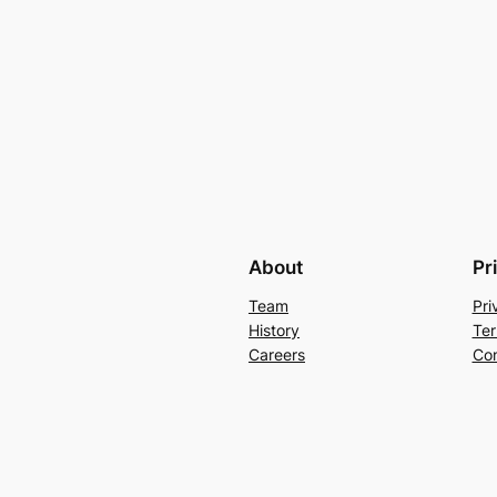
About
Pr
Team
Pri
History
Ter
Careers
Con