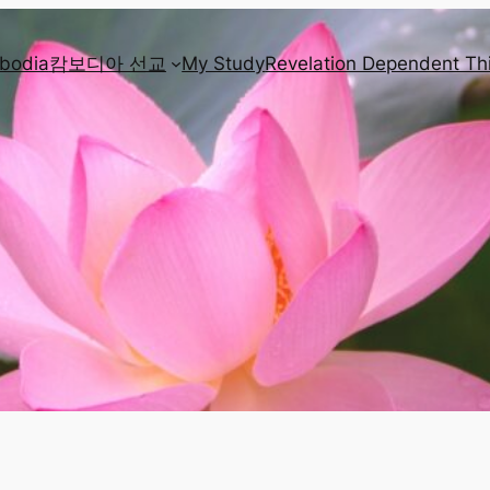
mbodia
캄보디아 선교
My Study
Revelation Dependent Th