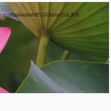
inking
Resources
KRPCCP
About
선교 후원