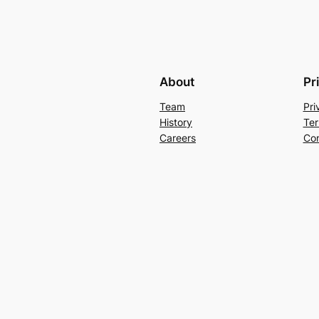
About
Pr
Team
Pri
History
Ter
Careers
Con