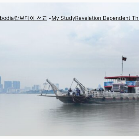
mbodia
캄보디아 선교
My Study
Revelation Dependent Th