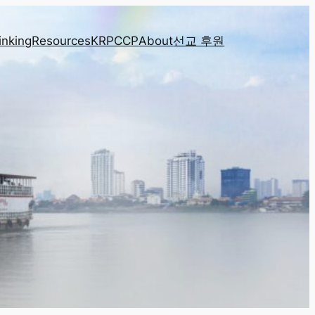
inking
Resources
KRPCCP
About
선교 후원