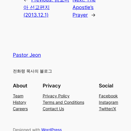
아 선교편지
Apostle’s
(2013.12.1)
Prayer
→
Pastor Jeon
전화령 목사의 블로그
About
Privacy
Social
Team
Privacy Policy
Facebook
History
Terms and Conditions
Instagram
Careers
Contact Us
Twitter/X
Designed with
WordPress