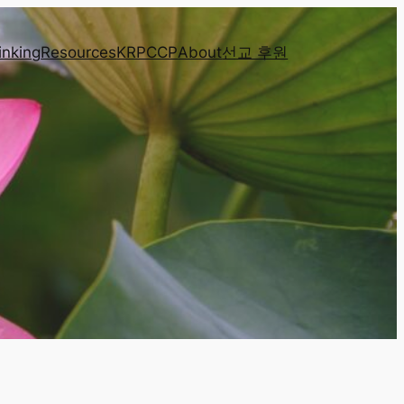
inking
Resources
KRPCCP
About
선교 후원