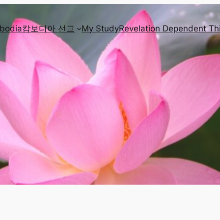
mbodia
캄보디아 선교
My Study
Revelation Dependent Th