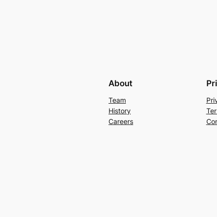
About
Pr
Team
Pri
History
Ter
Careers
Con