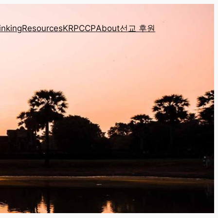
inking
Resources
KRPCCP
About
선교 후원