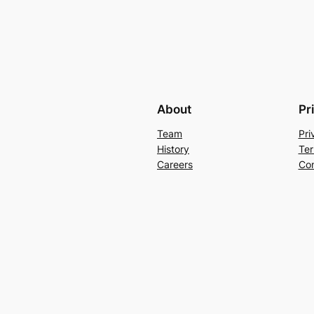
About
Pr
Team
Pri
History
Ter
Careers
Con