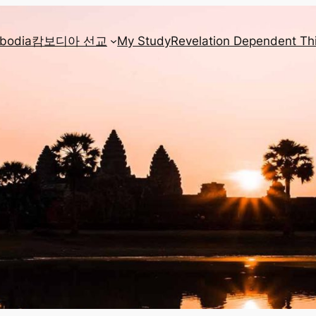
mbodia
캄보디아 선교
My Study
Revelation Dependent Th