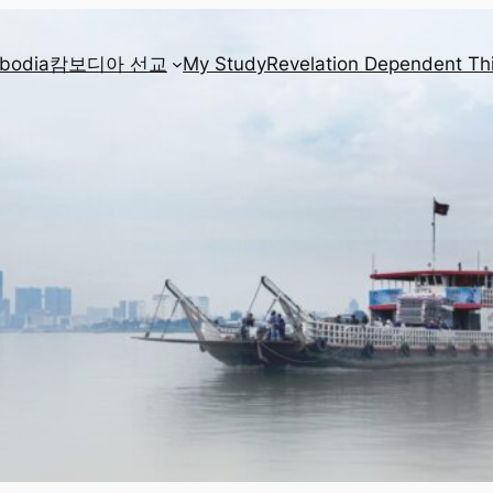
mbodia
캄보디아 선교
My Study
Revelation Dependent Th