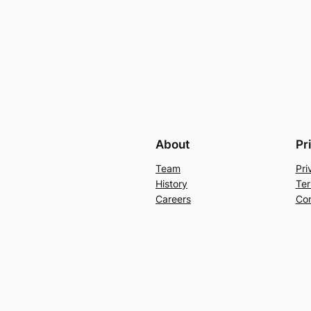
About
Pr
Team
Pri
History
Ter
Careers
Con