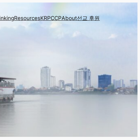
inking
Resources
KRPCCP
About
선교 후원