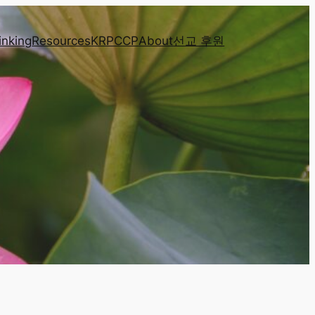
inking
Resources
KRPCCP
About
선교 후원