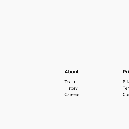
About
Pr
Team
Pri
History
Ter
Careers
Con