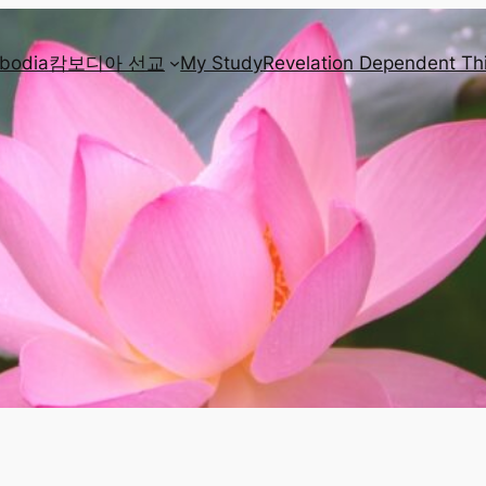
mbodia
캄보디아 선교
My Study
Revelation Dependent Th