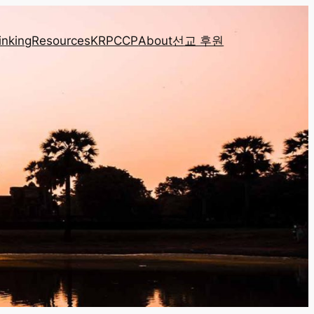
inking
Resources
KRPCCP
About
선교 후원