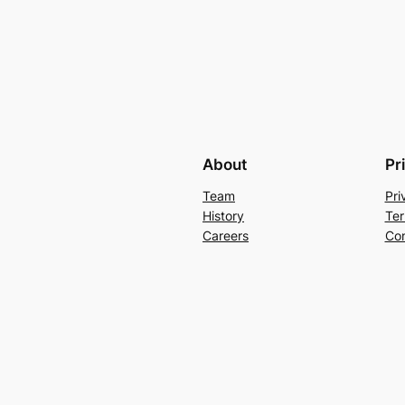
About
Pr
Team
Pri
History
Ter
Careers
Con