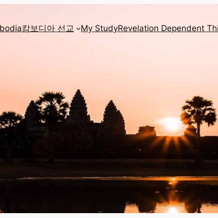
mbodia
캄보디아 선교
My Study
Revelation Dependent Th