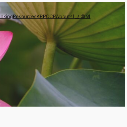
inking
Resources
KRPCCP
About
선교 후원