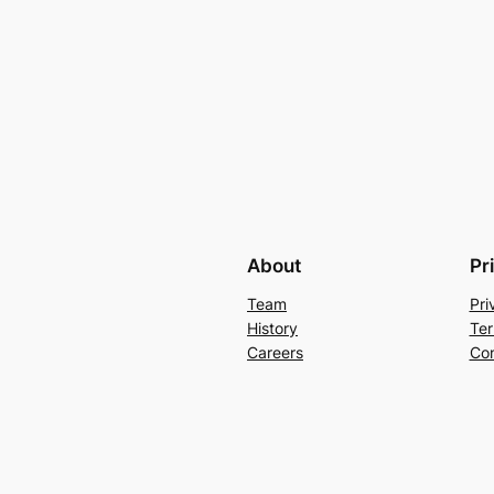
About
Pr
Team
Pri
History
Ter
Careers
Con