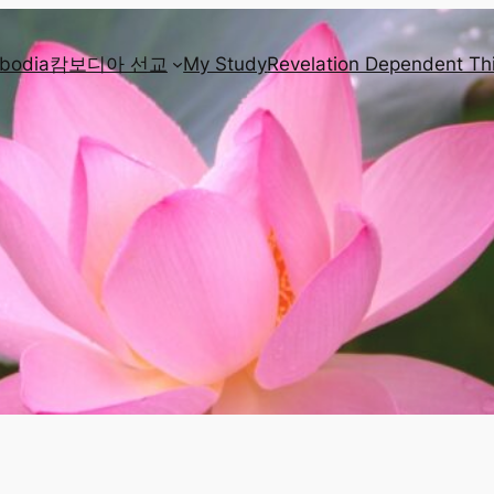
mbodia
캄보디아 선교
My Study
Revelation Dependent Th