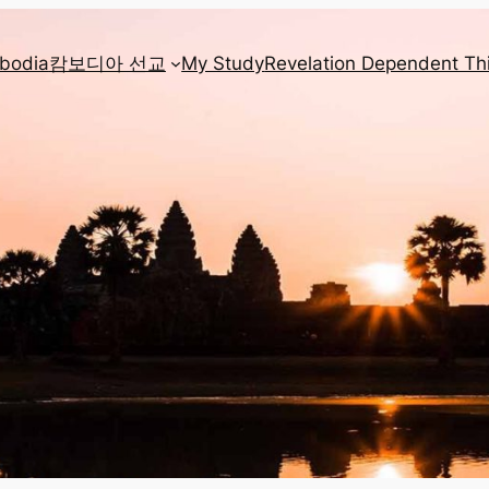
mbodia
캄보디아 선교
My Study
Revelation Dependent Th