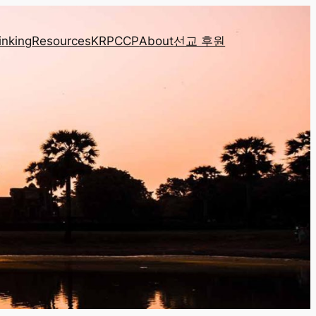
inking
Resources
KRPCCP
About
선교 후원