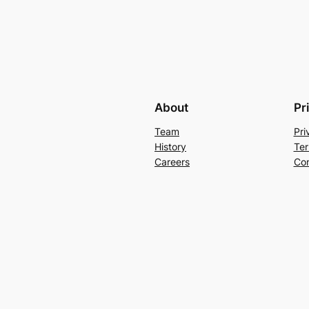
About
Pr
Team
Pri
History
Ter
Careers
Con