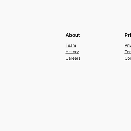
About
Pr
Team
Pri
History
Ter
Careers
Con