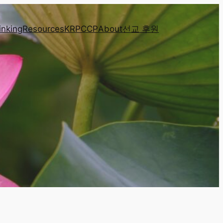
inking
Resources
KRPCCP
About
선교 후원