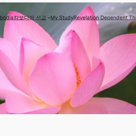
mbodia
캄보디아 선교
My Study
Revelation Dependent Th