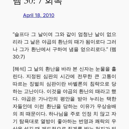
렘 30: 7 회복
April 18, 2010
“슬프다 그 날이여 그와 같이 엄청난 날이 없으
리라 그 날은 야곱의 환난의 때가 됨이로다 그러
나 그가 환난에서 구하여 냄을 얻으리로다.” (렘
30:7)
[해석] 그 날의 환난을 바라 본 신자는 눈물을 흘
린다. 지정된 심판의 시간에 전무한 큰 고통이
따르는 징벌의 심판이란 바벨론의 침략으로 당
하는 고난이다. 이것을 야곱의 환난의 때라고 했
다. 야곱은 가나안의 평안을 받아 누리는 택한
자들인데 이런 환난을 당하는 이유가 우상숭배
의 죄 때문이다. 하나님을 주로 인정 치 않고 자
기 탐욕대로 열방이 좋아하는 번영과 쾌락의 우
상을 섬길 때 제도적으로 징계를 받는 처지가 되