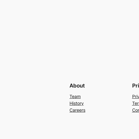
About
Pr
Team
Pri
History
Ter
Careers
Con