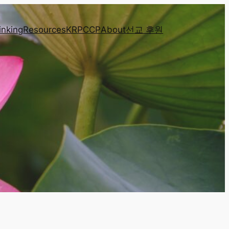
inking
Resources
KRPCCP
About
선교 후원