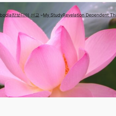
mbodia
캄보디아 선교
My Study
Revelation Dependent Th