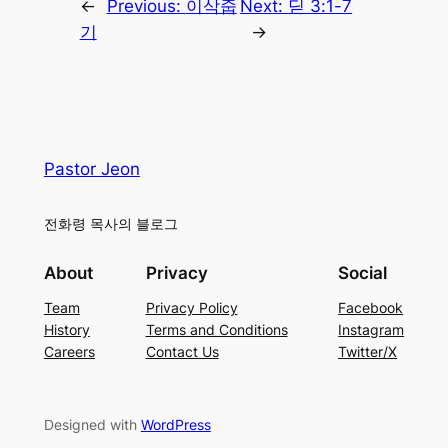
←
Previous:
이삭줍
Next:
딛 3:1-7
기
→
Pastor Jeon
전화령 목사의 블로그
About
Privacy
Social
Team
Privacy Policy
Facebook
History
Terms and Conditions
Instagram
Careers
Contact Us
Twitter/X
Designed with
WordPress