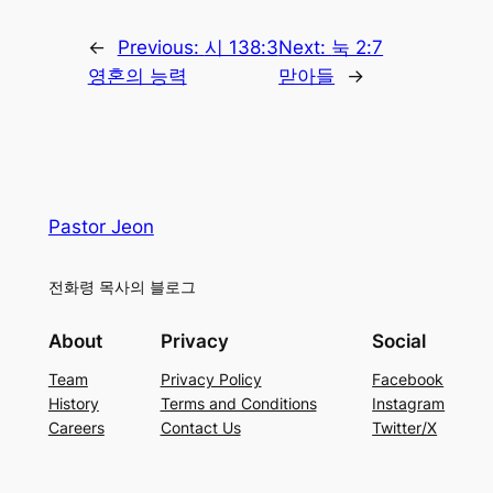
←
Previous:
시 138:3
Next:
눅 2:7
영혼의 능력
맏아들
→
Pastor Jeon
전화령 목사의 블로그
About
Privacy
Social
Team
Privacy Policy
Facebook
History
Terms and Conditions
Instagram
Careers
Contact Us
Twitter/X