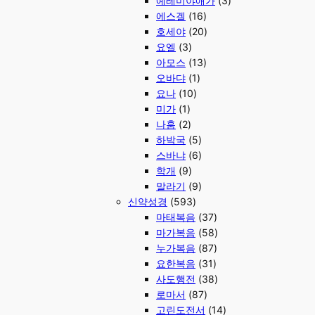
예레미야애가
(3)
에스겔
(16)
호세야
(20)
요엘
(3)
아모스
(13)
오바댜
(1)
요나
(10)
미가
(1)
나훔
(2)
하박국
(5)
스바냐
(6)
학개
(9)
말라기
(9)
신약성경
(593)
마태복음
(37)
마가복음
(58)
누가복음
(87)
요한복음
(31)
사도행전
(38)
로마서
(87)
고린도전서
(14)