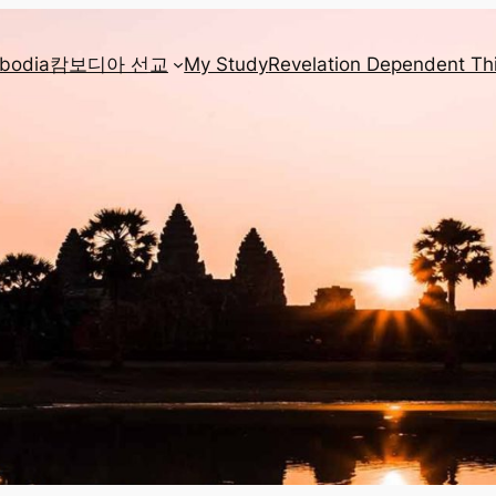
mbodia
캄보디아 선교
My Study
Revelation Dependent Th