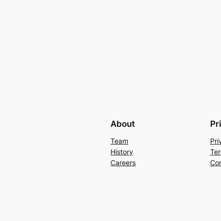
About
Pr
Team
Pri
History
Ter
Careers
Con