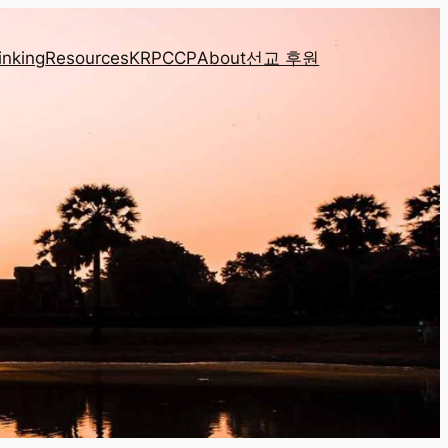
inking
Resources
KRPCCP
About
선교 후원